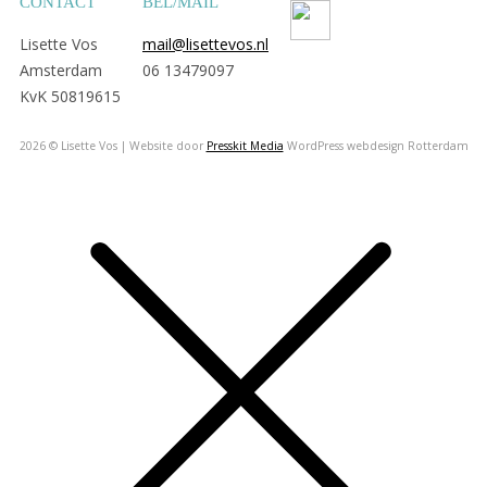
CONTACT
BEL/MAIL
Lisette Vos
mail@lisettevos.nl
Amsterdam
06 13479097
KvK 50819615
2026 © Lisette Vos | Website door
Presskit Media
WordPress webdesign Rotterdam