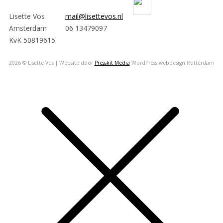
Lisette Vos
mail@lisettevos.nl
Amsterdam
06 13479097
KvK 50819615
2026 © Lisette Vos | Website door
Presskit Media
WordPress webdesign Rotterdam