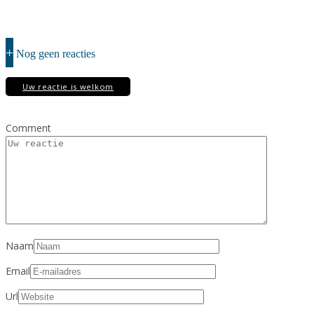
+
Nog geen reacties
Uw reactie is welkom
Comment
Naam
Email
Url